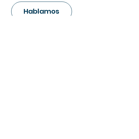
Hablamos
hola@sympromocional.com
627 57 06 36
949 27 57 27
C/ Arroyo de Valmores,
nave 2.18, Quer, 19209,
Guadalajara.